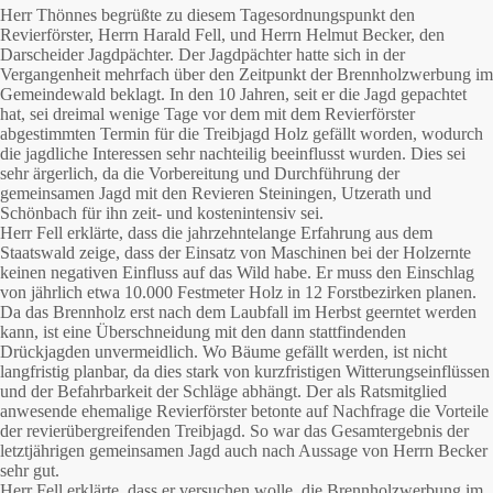
Herr Thönnes begrüßte zu diesem Tagesordnungspunkt den
Revierförster, Herrn Harald Fell, und Herrn Helmut Becker, den
Darscheider Jagdpächter. Der Jagdpächter hatte sich in der
Vergangenheit mehrfach über den Zeitpunkt der Brennholzwerbung im
Gemeindewald beklagt. In den 10 Jahren, seit er die Jagd gepachtet
hat, sei dreimal wenige Tage vor dem mit dem Revierförster
abgestimmten Termin für die Treibjagd Holz gefällt worden, wodurch
die jagdliche Interessen sehr nachteilig beeinflusst wurden. Dies sei
sehr ärgerlich, da die Vorbereitung und Durchführung der
gemeinsamen Jagd mit den Revieren Steiningen, Utzerath und
Schönbach für ihn zeit- und kostenintensiv sei.
Herr Fell erklärte, dass die jahrzehntelange Erfahrung aus dem
Staatswald zeige, dass der Einsatz von Maschinen bei der Holzernte
keinen negativen Einfluss auf das Wild habe. Er muss den Einschlag
von jährlich etwa 10.000 Festmeter Holz in 12 Forstbezirken planen.
Da das Brennholz erst nach dem Laubfall im Herbst geerntet werden
kann, ist eine Überschneidung mit den dann stattfindenden
Drückjagden unvermeidlich. Wo Bäume gefällt werden, ist nicht
langfristig planbar, da dies stark von kurzfristigen Witterungseinflüssen
und der Befahrbarkeit der Schläge abhängt. Der als Ratsmitglied
anwesende ehemalige Revierförster betonte auf Nachfrage die Vorteile
der revierübergreifenden Treibjagd. So war das Gesamtergebnis der
letztjährigen gemeinsamen Jagd auch nach Aussage von Herrn Becker
sehr gut.
Herr Fell erklärte, dass er versuchen wolle, die Brennholzwerbung im