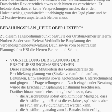
Darscheider Revier zeitlich etwas nach hinten zu verschieben. Er
betonte aber, dass er keine Versprechungen mache, da er den
Holzeinschlag grundsätzlich unabhängig von der Jagd plane und bei
12 Forstrevieren unparteiisch bleiben muss.
BEBAUUNGSPLAN „HEIDE OBER LESTERT“
Zu diesem Tagesordnungspunkt begrüßte der Ortsbürgermeister Herrn
Norbert Saxler vom Referat Verbindliche Bauplanung der
Verbandsgemeindeverwaltung Daun sowie vom beauftragten
Planungsbüro HSI die Herren Beuren und Schmitt.
VORSTELLUNG DER PLANUNG DER
ERSCHLIESSUNGSMASSNAHMEN
Diese stellten den Mitgliedern des Gemeinderates die
Erschließungsplanung vor (Straßenverlauf und –aufbau,
Leitungen, Entwässerung sowie geotechnische Untersuchungen)
und gingen auf Fragestellungen ein. Nach eingehender Beratung
wurde die Erschließungsplanung einstimmig beschlossen.
Darüber hinaus wurde einstimmig beschlossen, dass
die Ausschreibung sofort erfolgt mit der Maßgabe, dass
die Ausführung im Herbst dieses Jahres, spätestens aber
im Frühjahr 2019 durchgeführt werden kann,
die Ausführung analog zum 1. Bauabschnitt erfolgt,