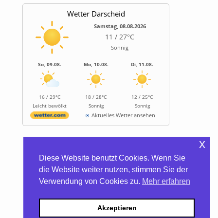
Wetter Darscheid
Samstag, 08.08.2026
11 / 27°C
Sonnig
So, 09.08.
Mo, 10.08.
Di, 11.08.
16 / 29°C
18 / 28°C
12 / 25°C
Leicht bewölkt
Sonnig
Sonnig
Aktuelles Wetter ansehen
x
Informationen
Diese Website benutzt Cookies. Wenn Sie
Biocontainer
die Website weiter nutzen, stimmen Sie der
Trinkwasserhärte
Verwendung von Cookies zu.
Mehr erfahren
Satzung/Gebühren
Kontakt
Datenschutzerklärung
Akzeptieren
Impressum