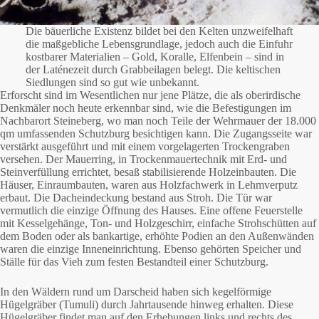
Die bäuerliche Existenz bildet bei den Kelten unzweifelhaft
die maßgebliche Lebensgrundlage, jedoch auch die Einfuhr
kostbarer Materialien – Gold, Koralle, Elfenbein – sind in
der Laténezeit durch Grabbeilagen belegt. Die keltischen
Siedlungen sind so gut wie unbekannt.
Erforscht sind im Wesentlichen nur jene Plätze, die als oberirdische
Denkmäler noch heute erkennbar sind, wie die Befestigungen im
Nachbarort Steineberg, wo man noch Teile der Wehrmauer der 18.000
qm umfassenden Schutzburg besichtigen kann. Die Zugangsseite war
verstärkt ausgeführt und mit einem vorgelagerten Trockengraben
versehen. Der Mauerring, in Trockenmauertechnik mit Erd- und
Steinverfüllung errichtet, besaß stabilisierende Holzeinbauten. Die
Häuser, Einraumbauten, waren aus Holzfachwerk in Lehmverputz
erbaut. Die Dacheindeckung bestand aus Stroh. Die Tür war
vermutlich die einzige Öffnung des Hauses. Eine offene Feuerstelle
mit Kesselgehänge, Ton- und Holzgeschirr, einfache Strohschütten auf
dem Boden oder als bankartige, erhöhte Podien an den Außenwänden
waren die einzige Inneneinrichtung. Ebenso gehörten Speicher und
Ställe für das Vieh zum festen Bestandteil einer Schutzburg.
In den Wäldern rund um Darscheid haben sich kegelförmige
Hügelgräber (Tumuli) durch Jahrtausende hinweg erhalten. Diese
Hügelgräber findet man auf den Erhebungen links und rechts des