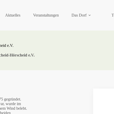
Aktuelles
Veranstaltungen
Das Dorf
T
eid e.V.
heid-Hörscheid e.V.
75 gegründet.
war, wurde im
hem Wind belebt.
 beiden