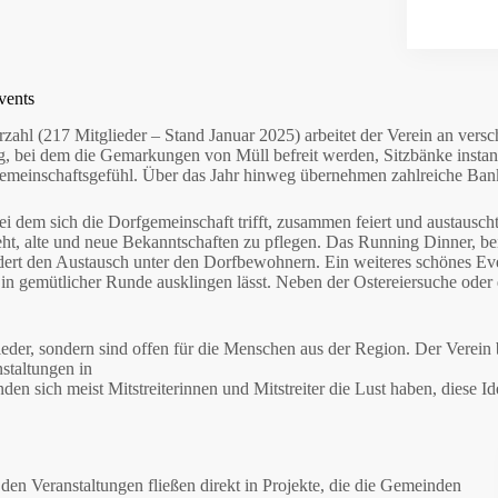
vents
rzahl (217 Mitglieder – Stand Januar 2025) arbeitet der Verein an ver
bei dem die Gemarkungen von Müll befreit werden, Sitzbänke instandg
 Gemeinschaftsgefühl. Über das Jahr hinweg übernehmen zahlreiche Ba
 dem sich die Dorfgemeinschaft trifft, zusammen feiert und austauscht
eht, alte und neue Bekanntschaften zu pflegen. Das Running Dinner, b
rdert den Austausch unter den Dorfbewohnern. Ein weiteres schönes E
gemütlicher Runde ausklingen lässt. Neben der Ostereiersuche oder d
glieder, sondern sind offen für die Menschen aus der Region. Der Verein b
staltungen in
den sich meist Mitstreiterinnen und Mitstreiter die Lust haben, diese I
den Veranstaltungen fließen direkt in Projekte, die die Gemeinden