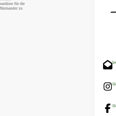
anlässe für die
Miteinander zu
h
He
H