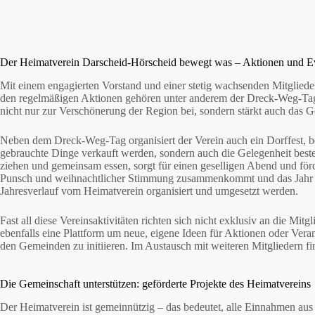
Der Heimatverein Darscheid-Hörscheid bewegt was – Aktionen und E
Mit einem engagierten Vorstand und einer stetig wachsenden Mitgliede
den regelmäßigen Aktionen gehören unter anderem der Dreck-Weg-Tag, 
nicht nur zur Verschönerung der Region bei, sondern stärkt auch das
Neben dem Dreck-Weg-Tag organisiert der Verein auch ein Dorffest, bei
gebrauchte Dinge verkauft werden, sondern auch die Gelegenheit best
ziehen und gemeinsam essen, sorgt für einen geselligen Abend und fö
Punsch und weihnachtlicher Stimmung zusammenkommt und das Jahr in 
Jahresverlauf vom Heimatverein organisiert und umgesetzt werden.
Fast all diese Vereinsaktivitäten richten sich nicht exklusiv an die Mit
ebenfalls eine Plattform um neue, eigene Ideen für Aktionen oder Veran
den Gemeinden zu initiieren. Im Austausch mit weiteren Mitgliedern fin
Die Gemeinschaft unterstützen: geförderte Projekte des Heimatvereins
Der Heimatverein ist gemeinnützig – das bedeutet, alle Einnahmen aus 