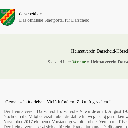
Zum
Inhalt
springen
darscheid.de
Das offizielle Stadtportal für Darscheid
Heimatverein Darscheid-Hörsch
Sie sind hier:
Vereine
»
Heimatverein Darsc
„Gemeinschaft erleben, Vielfalt fördern, Zukunft gestalten.“
Der Heimatverein Darscheid-Hörscheid e.V. wurde am 3. August 19
Nachdem die Mitgliederzahl über die Jahre hinweg stetig gesunken 
November 2017 ein neuer Vorstand gewählt und der Verein mit frisc
Der Heimatverein setzt sich dafür ein, Brauchtum und Traditionen in