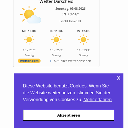
Wetter Darscheid
Sonntag, 09.08.2026
17 / 29°C
Leicht bewölkt
Mo, 10.08.
Di, 11.08.
Mi, 12.08.
15 / 29°C
13 / 25°C
11 / 29°C
Sonnig
Sonnig
Sonnig
Aktuelles Wetter ansehen
x
Informationen
Diese Website benutzt Cookies. Wenn Sie
Biocontainer
die Website weiter nutzen, stimmen Sie der
Trinkwasserhärte
Verwendung von Cookies zu.
Mehr erfahren
Satzung/Gebühren
Kontakt
Datenschutzerklärung
Akzeptieren
Impressum
Barrierefreiheitserklärung
Darscheid – WhatsApp-Kanal