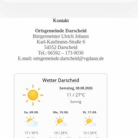
ein
wichtiger
Bestandteil
im
Kontakt
Alltag
der
Ortsgemeinde Darscheid
Kita
Bürgermeister Ulrich Johann
Karl-Kaufmann-Straße 6
Kunterbunt
54552 Darscheid
Darscheid
Tel.:
06592 – 173 0030
E-mail:
ortsgemeinde.darscheid@vgdaun.de
Wetter Darscheid
Samstag, 08.08.2026
11 / 27°C
Sonnig
So, 09.08.
Mo, 10.08.
Di, 11.08.
17 / 30°C
19 / 29°C
13 / 25°C