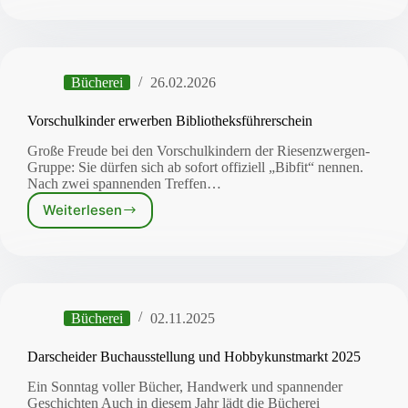
Ausstellung
in
der
Bücherei
Bücherei
26.02.2026
Darscheid
Vorschulkinder erwerben Bibliotheksführerschein
Große Freude bei den Vorschulkindern der Riesenzwergen-
Gruppe: Sie dürfen sich ab sofort offiziell „Bibfit“ nennen.
Nach zwei spannenden Treffen…
Weiterlesen
Vorschulkinder
erwerben
Bibliotheksführerschein
Bücherei
02.11.2025
Darscheider Buchausstellung und Hobbykunstmarkt 2025
Ein Sonntag voller Bücher, Handwerk und spannender
Geschichten Auch in diesem Jahr lädt die Bücherei