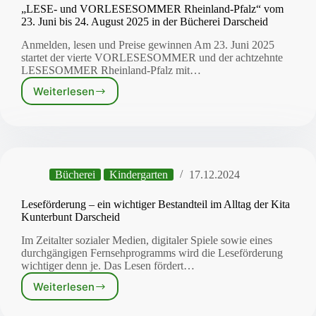
„LESE- und VORLESESOMMER Rheinland-Pfalz“ vom
23. Juni bis 24. August 2025 in der Bücherei Darscheid
Anmelden, lesen und Preise gewinnen Am 23. Juni 2025
startet der vierte VORLESESOMMER und der achtzehnte
LESESOMMER Rheinland-Pfalz mit…
Weiterlesen
„LESE-
und
VORLESESOMMER
Rheinland-
Pfalz“
vom
Bücherei
Kindergarten
17.12.2024
23.
Juni
bis
Leseförderung – ein wichtiger Bestandteil im Alltag der Kita
24.
Kunterbunt Darscheid
August
Im Zeitalter sozialer Medien, digitaler Spiele sowie eines
2025
durchgängigen Fernsehprogramms wird die Leseförderung
in
wichtiger denn je. Das Lesen fördert…
der
Bücherei
Weiterlesen
Leseförderung
Darscheid
–