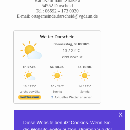
Karl-Kaufmann-Straße 6
54552 Darscheid
Tel.:
06592 – 173 0030
E-mail:
ortsgemeinde.darscheid@vgdaun.de
Wetter Darscheid
Donnerstag, 06.08.2026
13 / 22°C
Leicht bewölkt
Fr, 07.08.
Sa, 08.08.
So, 09.08.
10 / 22°C
10 / 26°C
14 / 29°C
Leicht bewölkt
Sonnig
Sonnig
Aktuelles Wetter ansehen
x
Informationen
Diese Website benutzt Cookies. Wenn Sie
Biocontainer
die Website weiter nutzen, stimmen Sie der