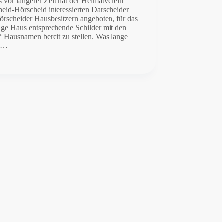
s vor längerer Zeit hat der Heimatverein
eid-Hörscheid interessierten Darscheider
örscheider Hausbesitzern angeboten, für das
ige Haus entsprechende Schilder mit den
“ Hausnamen bereit zu stellen. Was lange
t,…