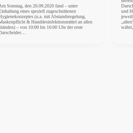
Bereit
Am Sonntag, den 20.09.2020 fand – unter
Darsch
Einhaltung eines speziell zugeschnittenen
und H
Hygienekonzeptes (u.a. mit Abstandsregelung,
jeweil
Maskenpflicht & Handdesinfektionsmittel an allen
„alten
Ständen) – von 10:00 bis 16:00 Uhr der erste
währ
Darscheider…