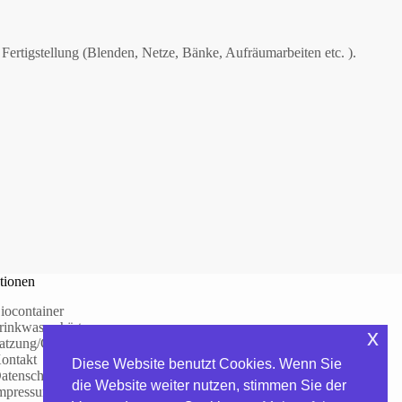
Fertigstellung (Blenden, Netze, Bänke, Aufräumarbeiten etc. ).
tionen
iocontainer
rinkwasserhärte
x
atzung/Gebühren
ontakt
Diese Website benutzt Cookies. Wenn Sie
atenschutzerklärung
die Website weiter nutzen, stimmen Sie der
mpressum