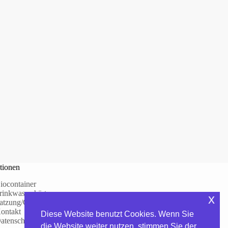
tionen
iocontainer
rinkwasserhärte
x
atzung/Gebühren
ontakt
Diese Website benutzt Cookies. Wenn Sie
atenschutzerklärung
die Website weiter nutzen, stimmen Sie der