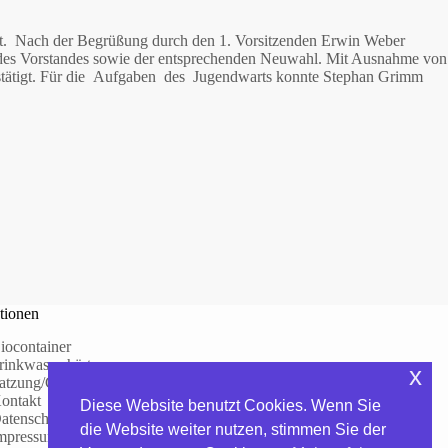
tt. Nach der Begrüßung durch den 1. Vorsitzenden Erwin Weber
g des Vorstandes sowie der entsprechenden Neuwahl. Mit Ausnahme von
bestätigt. Für die Aufgaben des Jugendwarts konnte Stephan Grimm
tionen
iocontainer
rinkwasserhärte
x
atzung/Gebühren
ontakt
Diese Website benutzt Cookies. Wenn Sie
atenschutzerklärung
die Website weiter nutzen, stimmen Sie der
mpressum