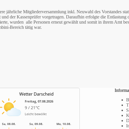
e jährliche Mitgliederversammlung inkl. Neuwahl des Vorstandes sta
 und der Kassenprüfer vorgetragen. Daraufhin erfolgte die Entlastun
idierte, wurden alle Personen erneut gewählt und somit in ihrem Amt 
bini-Bereich tätig war.
Informa
Wetter Darscheid
B
Freitag, 07.08.2026
T
9 / 21°C
S
Leicht bewölkt
K
D
Sa, 08.08.
So, 09.08.
Mo, 10.08.
I