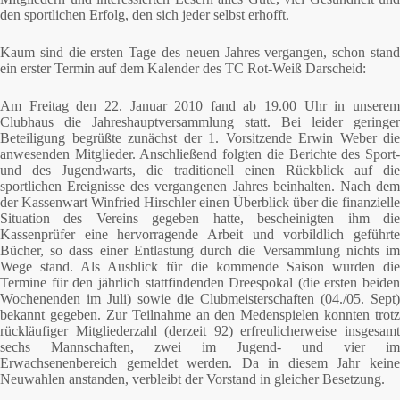
den sportlichen Erfolg, den sich jeder selbst erhofft.
Kaum sind die ersten Tage des neuen Jahres vergangen, schon stand
ein erster Termin auf dem Kalender des TC Rot-Weiß Darscheid:
Am Freitag den 22. Januar 2010 fand ab 19.00 Uhr in unserem
Clubhaus die Jahreshauptversammlung statt. Bei leider geringer
Beteiligung begrüßte zunächst der 1. Vorsitzende Erwin Weber die
anwesenden Mitglieder. Anschließend folgten die Berichte des Sport-
und des Jugendwarts, die traditionell einen Rückblick auf die
sportlichen Ereignisse des vergangenen Jahres beinhalten. Nach dem
der Kassenwart Winfried Hirschler einen Überblick über die finanzielle
Situation des Vereins gegeben hatte, bescheinigten ihm die
Kassenprüfer eine hervorragende Arbeit und vorbildlich geführte
Bücher, so dass einer Entlastung durch die Versammlung nichts im
Wege stand. Als Ausblick für die kommende Saison wurden die
Termine für den jährlich stattfindenden Dreespokal (die ersten beiden
Wochenenden im Juli) sowie die Clubmeisterschaften (04./05. Sept)
bekannt gegeben. Zur Teilnahme an den Medenspielen konnten trotz
rückläufiger Mitgliederzahl (derzeit 92) erfreulicherweise insgesamt
sechs Mannschaften, zwei im Jugend- und vier im
Erwachsenenbereich gemeldet werden. Da in diesem Jahr keine
Neuwahlen anstanden, verbleibt der Vorstand in gleicher Besetzung.