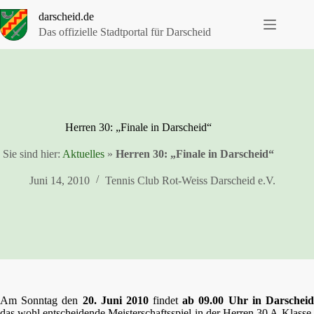
Zum
darscheid.de
Inhalt
springen
Das offizielle Stadtportal für Darscheid
Herren 30: „Finale in Darscheid“
Sie sind hier:
Aktuelles
»
Herren 30: „Finale in Darscheid“
Juni 14, 2010
Tennis Club Rot-Weiss Darscheid e.V.
Am Sonntag den
20. Juni 2010
findet
ab 09.00 Uhr in Darschei
das wohl entscheidende Meisterschaftsspiel in der Herren 30 A-Klasse,