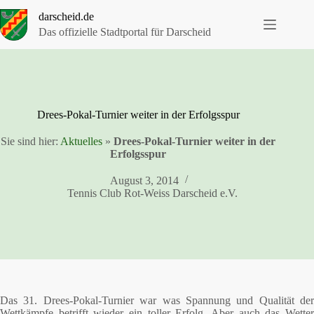
Zum
darscheid.de
Inhalt
springen
Das offizielle Stadtportal für Darscheid
Drees-Pokal-Turnier weiter in der Erfolgsspur
Sie sind hier:
Aktuelles
»
Drees-Pokal-Turnier weiter in der
Erfolgsspur
August 3, 2014
Tennis Club Rot-Weiss Darscheid e.V.
Das 31. Drees-Pokal-Turnier war was Spannung und Qualität der
Wettkämpfe betrifft wieder ein toller Erfolg. Aber auch das Wetter