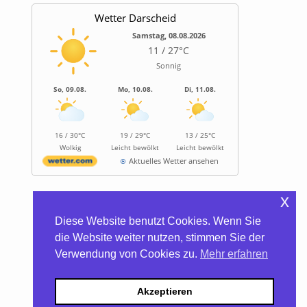
Wetter Darscheid
Samstag, 08.08.2026
11 / 27°C
Sonnig
So, 09.08.
Mo, 10.08.
Di, 11.08.
16 / 30°C
19 / 29°C
13 / 25°C
Wolkig
Leicht bewölkt
Leicht bewölkt
Aktuelles Wetter ansehen
x
Informationen
Diese Website benutzt Cookies. Wenn Sie
Biocontainer
die Website weiter nutzen, stimmen Sie der
Trinkwasserhärte
Verwendung von Cookies zu.
Mehr erfahren
Satzung/Gebühren
Kontakt
Datenschutzerklärung
Akzeptieren
Impressum
Barrierefreiheitserklärung