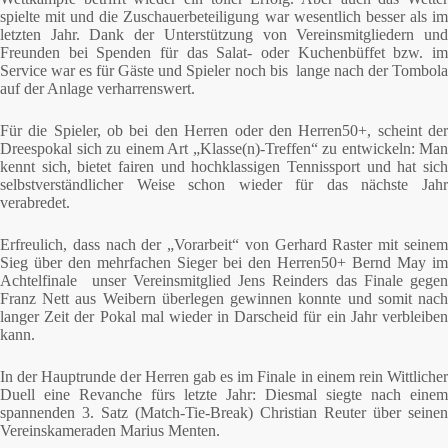
spielte mit und die Zuschauerbeteiligung war wesentlich besser als im
letzten Jahr. Dank der Unterstützung von Vereinsmitgliedern und
Freunden bei Spenden für das Salat- oder Kuchenbüffet bzw. im
Service war es für Gäste und Spieler noch bis lange nach der Tombola
auf der Anlage verharrenswert.
Für die Spieler, ob bei den Herren oder den Herren50+, scheint der
Dreespokal sich zu einem Art „Klasse(n)-Treffen“ zu entwickeln: Man
kennt sich, bietet fairen und hochklassigen Tennissport und hat sich
selbstverständlicher Weise schon wieder für das nächste Jahr
verabredet.
Erfreulich, dass nach der „Vorarbeit“ von Gerhard Raster mit seinem
Sieg über den mehrfachen Sieger bei den Herren50+ Bernd May im
Achtelfinale unser Vereinsmitglied Jens Reinders das Finale gegen
Franz Nett aus Weibern überlegen gewinnen konnte und somit nach
langer Zeit der Pokal mal wieder in Darscheid für ein Jahr verbleiben
kann.
In der Hauptrunde der Herren gab es im Finale in einem rein Wittlicher
Duell eine Revanche fürs letzte Jahr: Diesmal siegte nach einem
spannenden 3. Satz (Match-Tie-Break) Christian Reuter über seinen
Vereinskameraden Marius Menten.