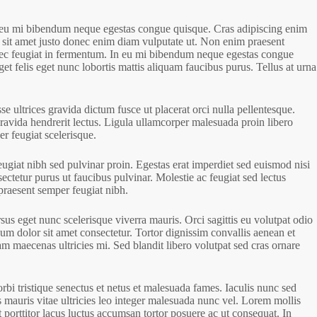
in eu mi bibendum neque egestas congue quisque. Cras adipiscing enim
tum sit amet justo donec enim diam vulputate ut. Non enim praesent
s nec feugiat in fermentum. In eu mi bibendum neque egestas congue
et felis eget nunc lobortis mattis aliquam faucibus purus. Tellus at urna
e ultrices gravida dictum fusce ut placerat orci nulla pellentesque.
gravida hendrerit lectus. Ligula ullamcorper malesuada proin libero
er feugiat scelerisque.
giat nibh sed pulvinar proin. Egestas erat imperdiet sed euismod nisi
sectetur purus ut faucibus pulvinar. Molestie ac feugiat sed lectus
 praesent semper feugiat nibh.
sus eget nunc scelerisque viverra mauris. Orci sagittis eu volutpat odio
sum dolor sit amet consectetur. Tortor dignissim convallis aenean et
iam maecenas ultricies mi. Sed blandit libero volutpat sed cras ornare
i tristique senectus et netus et malesuada fames. Iaculis nunc sed
 mauris vitae ultricies leo integer malesuada nunc vel. Lorem mollis
 porttitor lacus luctus accumsan tortor posuere ac ut consequat. In