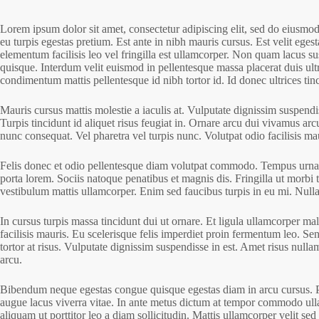
Lorem ipsum dolor sit amet, consectetur adipiscing elit, sed do eiusmo
eu turpis egestas pretium. Est ante in nibh mauris cursus. Est velit ege
elementum facilisis leo vel fringilla est ullamcorper. Non quam lacus 
quisque. Interdum velit euismod in pellentesque massa placerat duis ultr
condimentum mattis pellentesque id nibh tortor id. Id donec ultrices tin
Mauris cursus mattis molestie a iaculis at. Vulputate dignissim suspendis
Turpis tincidunt id aliquet risus feugiat in. Ornare arcu dui vivamus ar
nunc consequat. Vel pharetra vel turpis nunc. Volutpat odio facilisis maur
Felis donec et odio pellentesque diam volutpat commodo. Tempus urna et
porta lorem. Sociis natoque penatibus et magnis dis. Fringilla ut morbi t
vestibulum mattis ullamcorper. Enim sed faucibus turpis in eu mi. Nulla
In cursus turpis massa tincidunt dui ut ornare. Et ligula ullamcorper m
facilisis mauris. Eu scelerisque felis imperdiet proin fermentum leo. S
tortor at risus. Vulputate dignissim suspendisse in est. Amet risus null
arcu.
Bibendum neque egestas congue quisque egestas diam in arcu cursus. Pha
augue lacus viverra vitae. In ante metus dictum at tempor commodo ullam
aliquam ut porttitor leo a diam sollicitudin. Mattis ullamcorper velit 