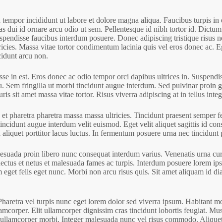
d tempor incididunt ut labore et dolore magna aliqua. Faucibus turpis 
stas dui id ornare arcu odio ut sem. Pellentesque id nibh tortor id. Dic
suspendisse faucibus interdum posuere. Donec adipiscing tristique risu
icies. Massa vitae tortor condimentum lacinia quis vel eros donec ac. Eg
cidunt arcu non.
se in est. Eros donec ac odio tempor orci dapibus ultrices in. Suspendiss
cu. Sem fringilla ut morbi tincidunt augue interdum. Sed pulvinar proin 
is sit amet massa vitae tortor. Risus viverra adipiscing at in tellus integ
 pharetra pharetra massa massa ultricies. Tincidunt praesent semper feu
incidunt augue interdum velit euismod. Eget velit aliquet sagittis id con
 aliquet porttitor lacus luctus. In fermentum posuere urna nec tincidunt
alesuada proin libero nunc consequat interdum varius. Venenatis urna cur
enectus et netus et malesuada fames ac turpis. Interdum posuere lorem ip
am eget felis eget nunc. Morbi non arcu risus quis. Sit amet aliquam id d
retra vel turpis nunc eget lorem dolor sed viverra ipsum. Habitant morb
corper. Elit ullamcorper dignissim cras tincidunt lobortis feugiat. Mus
sed ullamcorper morbi. Integer malesuada nunc vel risus commodo. Aliquet