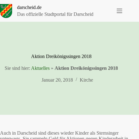
Zum
darscheid.de
Inhalt
springen
Das offizielle Stadtportal für Darscheid
Aktion Dreikönigssingen 2018
Sie sind hier:
Aktuelles
»
Aktion Dreikönigssingen 2018
Januar 20, 2018
Kirche
Auch in Darscheid sind dieses wieder Kinder als Sternsinger
unterwegs. Sie sammeln Geld für Aktionen gegen Kinderarbeit in