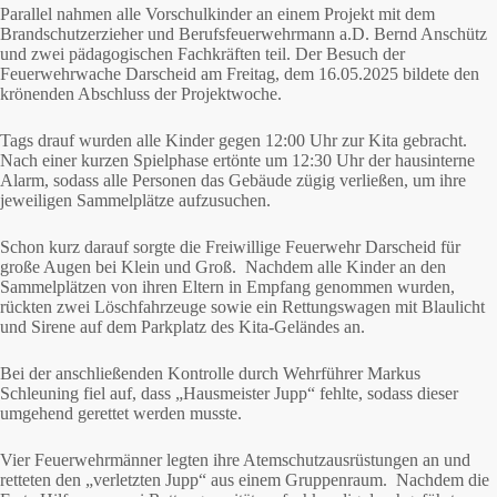
Parallel nahmen alle Vorschulkinder an einem Projekt mit dem
Brandschutzerzieher und Berufsfeuerwehrmann a.D. Bernd Anschütz
und zwei pädagogischen Fachkräften teil. Der Besuch der
Feuerwehrwache Darscheid am Freitag, dem 16.05.2025 bildete den
krönenden Abschluss der Projektwoche.
Tags drauf wurden alle Kinder gegen 12:00 Uhr zur Kita gebracht.
Nach einer kurzen Spielphase ertönte um 12:30 Uhr der hausinterne
Alarm, sodass alle Personen das Gebäude zügig verließen, um ihre
jeweiligen Sammelplätze aufzusuchen.
Schon kurz darauf sorgte die Freiwillige Feuerwehr Darscheid für
große Augen bei Klein und Groß. Nachdem alle Kinder an den
Sammelplätzen von ihren Eltern in Empfang genommen wurden,
rückten zwei Löschfahrzeuge sowie ein Rettungswagen mit Blaulicht
und Sirene auf dem Parkplatz des Kita-Geländes an.
Bei der anschließenden Kontrolle durch Wehrführer Markus
Schleuning fiel auf, dass „Hausmeister Jupp“ fehlte, sodass dieser
umgehend gerettet werden musste.
Vier Feuerwehrmänner legten ihre Atemschutzausrüstungen an und
retteten den „verletzten Jupp“ aus einem Gruppenraum. Nachdem die