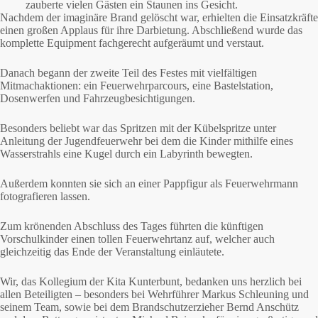
zauberte vielen Gästen ein Staunen ins Gesicht.
Nachdem der imaginäre Brand gelöscht war, erhielten die Einsatzkräfte
einen großen Applaus für ihre Darbietung. Abschließend wurde das
komplette Equipment fachgerecht aufgeräumt und verstaut.
Danach begann der zweite Teil des Festes mit vielfältigen
Mitmachaktionen: ein Feuerwehrparcours, eine Bastelstation,
Dosenwerfen und Fahrzeugbesichtigungen.
Besonders beliebt war das Spritzen mit der Kübelspritze unter
Anleitung der Jugendfeuerwehr bei dem die Kinder mithilfe eines
Wasserstrahls eine Kugel durch ein Labyrinth bewegten.
Außerdem konnten sie sich an einer Pappfigur als Feuerwehrmann
fotografieren lassen.
Zum krönenden Abschluss des Tages führten die künftigen
Vorschulkinder einen tollen Feuerwehrtanz auf, welcher auch
gleichzeitig das Ende der Veranstaltung einläutete.
Wir, das Kollegium der Kita Kunterbunt, bedanken uns herzlich bei
allen Beteiligten – besonders bei Wehrführer Markus Schleuning und
seinem Team, sowie bei dem Brandschutzerzieher Bernd Anschütz