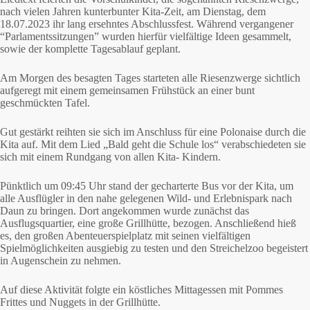
nach vielen Jahren kunterbunter Kita-Zeit, am Dienstag, dem
18.07.2023 ihr lang ersehntes Abschlussfest. Während vergangener
“Parlamentssitzungen” wurden hierfür vielfältige Ideen gesammelt,
sowie der komplette Tagesablauf geplant.
Am Morgen des besagten Tages starteten alle Riesenzwerge sichtlich
aufgeregt mit einem gemeinsamen Frühstück an einer bunt
geschmückten Tafel.
Gut gestärkt reihten sie sich im Anschluss für eine Polonaise durch die
Kita auf. Mit dem Lied „Bald geht die Schule los“ verabschiedeten sie
sich mit einem Rundgang von allen Kita- Kindern.
Pünktlich um 09:45 Uhr stand der gecharterte Bus vor der Kita, um
alle Ausflügler in den nahe gelegenen Wild- und Erlebnispark nach
Daun zu bringen. Dort angekommen wurde zunächst das
Ausflugsquartier, eine große Grillhütte, bezogen. Anschließend hieß
es, den großen Abenteuerspielplatz mit seinen vielfältigen
Spielmöglichkeiten ausgiebig zu testen und den Streichelzoo begeistert
in Augenschein zu nehmen.
Auf diese Aktivität folgte ein köstliches Mittagessen mit Pommes
Frittes und Nuggets in der Grillhütte.