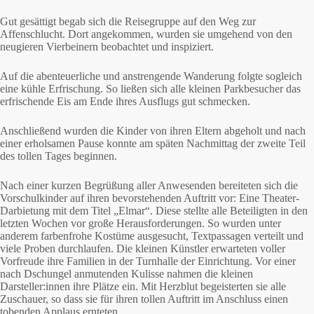
Gut gesättigt begab sich die Reisegruppe auf den Weg zur
Affenschlucht. Dort angekommen, wurden sie umgehend von den
neugieren Vierbeinern beobachtet und inspiziert.
Auf die abenteuerliche und anstrengende Wanderung folgte sogleich
eine kühle Erfrischung. So ließen sich alle kleinen Parkbesucher das
erfrischende Eis am Ende ihres Ausflugs gut schmecken.
Anschließend wurden die Kinder von ihren Eltern abgeholt und nach
einer erholsamen Pause konnte am späten Nachmittag der zweite Teil
des tollen Tages beginnen.
Nach einer kurzen Begrüßung aller Anwesenden bereiteten sich die
Vorschulkinder auf ihren bevorstehenden Auftritt vor: Eine Theater-
Darbietung mit dem Titel „Elmar“. Diese stellte alle Beteiligten in den
letzten Wochen vor große Herausforderungen. So wurden unter
anderem farbenfrohe Kostüme ausgesucht, Textpassagen verteilt und
viele Proben durchlaufen. Die kleinen Künstler erwarteten voller
Vorfreude ihre Familien in der Turnhalle der Einrichtung. Vor einer
nach Dschungel anmutenden Kulisse nahmen die kleinen
Darsteller:innen ihre Plätze ein. Mit Herzblut begeisterten sie alle
Zuschauer, so dass sie für ihren tollen Auftritt im Anschluss einen
tobenden Applaus ernteten.