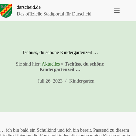
Zum
darscheid.de
Inhalt
springen
Das offizielle Stadtportal für Darscheid
Tschüss, du schöne Kindergartenzeit …
Sie sind hier:
Aktuelles
»
Tschüss, du schöne
Kindergartenzeit …
Juli 26, 2023
Kindergarten
… ich bin bald ein Schulkind und ich bin bereit. Passend zu diesem
Liedtext feierten die Vorschulkinder, die sogenannten Riesenzwerge,