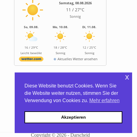
Samstag, 08.08.2026
11 / 27°C
Sonnig
So, 09.08.
Mo, 10.08.
Di, 11.08.
16 / 29°C
18 / 28°C
12 / 25°C
Leicht bewölkt
Sonnig
Sonnig
Aktuelles Wetter ansehen
x
Informationen
Diese Website benutzt Cookies. Wenn Sie
Biocontainer
die Website weiter nutzen, stimmen Sie der
Trinkwasserhärte
Verwendung von Cookies zu.
Mehr erfahren
Satzung/Gebühren
Kontakt
Datenschutzerklärung
Akzeptieren
Impressum
Barrierefreiheitserklärung
Darscheid – WhatsApp-Kanal
Copyright © 2026 - Darscheid