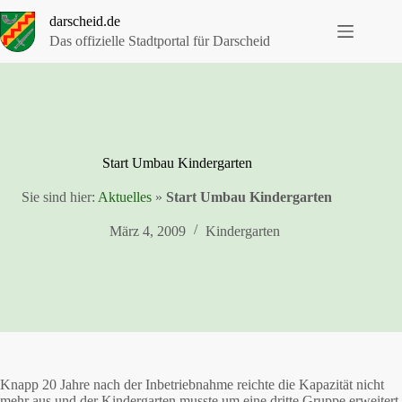
Zum
darscheid.de
Inhalt
springen
Das offizielle Stadtportal für Darscheid
Start Umbau Kindergarten
Sie sind hier:
Aktuelles
»
Start Umbau Kindergarten
März 4, 2009
Kindergarten
Knapp 20 Jahre nach der Inbetriebnahme reichte die Kapazität nicht
mehr aus und der Kindergarten musste um eine dritte Gruppe erweitert