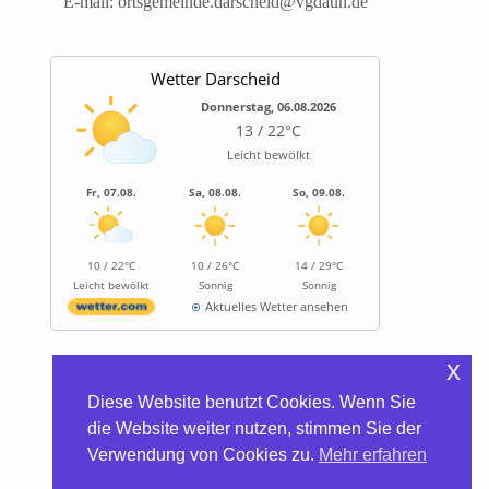
E-mail:
ortsgemeinde.darscheid@vgdaun.de
Wetter Darscheid
Donnerstag, 06.08.2026
13 / 22°C
Leicht bewölkt
Fr, 07.08.
Sa, 08.08.
So, 09.08.
10 / 22°C
10 / 26°C
14 / 29°C
Leicht bewölkt
Sonnig
Sonnig
Aktuelles Wetter ansehen
x
Informationen
Diese Website benutzt Cookies. Wenn Sie
Biocontainer
die Website weiter nutzen, stimmen Sie der
Trinkwasserhärte
Verwendung von Cookies zu.
Mehr erfahren
Satzung/Gebühren
Kontakt