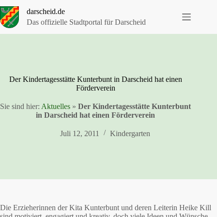
Zum
darscheid.de
Inhalt
springen
Das offizielle Stadtportal für Darscheid
Der Kindertagesstätte Kunterbunt in Darscheid hat einen
Förderverein
Sie sind hier:
Aktuelles
»
Der Kindertagesstätte Kunterbunt
in Darscheid hat einen Förderverein
Juli 12, 2011
Kindergarten
Die Erzieherinnen der Kita Kunterbunt und deren Leiterin Heike Kill
sind motiviert, engagiert und kreativ, doch viele Ideen und Wünsche