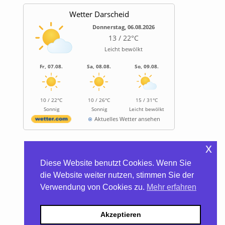
Wetter Darscheid
Donnerstag, 06.08.2026
13 / 22°C
Leicht bewölkt
Fr, 07.08.
Sa, 08.08.
So, 09.08.
10 / 22°C
10 / 26°C
15 / 31°C
Sonnig
Sonnig
Leicht bewölkt
Aktuelles Wetter ansehen
x
Informationen
Diese Website benutzt Cookies. Wenn Sie
Biocontainer
die Website weiter nutzen, stimmen Sie der
Trinkwasserhärte
Verwendung von Cookies zu.
Mehr erfahren
Satzung/Gebühren
Kontakt
Datenschutzerklärung
Akzeptieren
Impressum