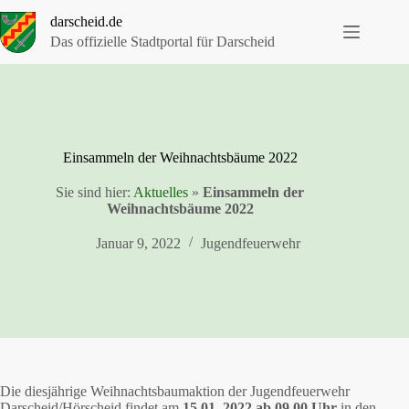
Zum
darscheid.de
Inhalt
springen
Das offizielle Stadtportal für Darscheid
Einsammeln der Weihnachtsbäume 2022
Sie sind hier:
Aktuelles
»
Einsammeln der
Weihnachtsbäume 2022
Januar 9, 2022
Jugendfeuerwehr
Die diesjährige Weihnachtsbaumaktion der Jugendfeuerwehr
Darscheid/Hörscheid findet am
15.01. 2022 ab 09.00
Uhr
in den