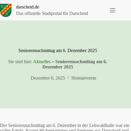
Zum
darscheid.de
Inhalt
springen
Das offizielle Stadtportal für Darscheid
Seniorennachmittag am 6. Dezember 2025
Sie sind hier:
Aktuelles
»
Seniorennachmittag am 6.
Dezember 2025
Dezember 6, 2025
Heimatverein
Der Seniorennachmittag am 6. Dezember in der Lehwaldhalle war ein
voller Erfolg. Knapp 80 Seniorinnen und Senioren aus Darscheid und