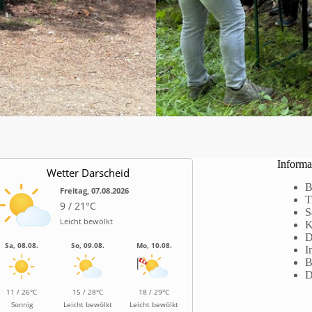
Informa
Wetter Darscheid
B
Freitag, 07.08.2026
T
9 / 21°C
S
Leicht bewölkt
K
D
Sa, 08.08.
So, 09.08.
Mo, 10.08.
I
B
D
11 / 26°C
15 / 28°C
18 / 29°C
Sonnig
Leicht bewölkt
Leicht bewölkt