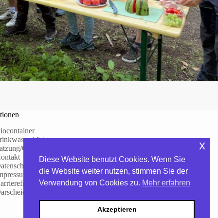
tionen
iocontainer
rinkwasserhärte
x
atzung/Gebühren
ontakt
Diese Website benutzt Cookies. Wenn Sie
atenschutzerklärung
die Website weiter nutzen, stimmen Sie der
mpressum
Verwendung von Cookies zu.
Mehr erfahren
arrierefreiheitserklärung
arscheid – WhatsApp-Kanal
Akzeptieren