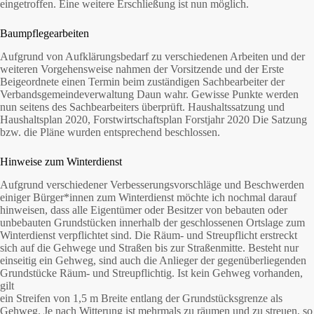
eingetroffen. Eine weitere Erschließung ist nun möglich.
Baumpflegearbeiten
Aufgrund von Aufklärungsbedarf zu verschiedenen Arbeiten und der
weiteren Vorgehensweise nahmen der Vorsitzende und der Erste
Beigeordnete einen Termin beim zuständigen Sachbearbeiter der
Verbandsgemeindeverwaltung Daun wahr. Gewisse Punkte werden
nun seitens des Sachbearbeiters überprüft. Haushaltssatzung und
Haushaltsplan 2020, Forstwirtschaftsplan Forstjahr 2020 Die Satzung
bzw. die Pläne wurden entsprechend beschlossen.
Hinweise zum Winterdienst
Aufgrund verschiedener Verbesserungsvorschläge und Beschwerden
einiger Bürger*innen zum Winterdienst möchte ich nochmal darauf
hinweisen, dass alle Eigentümer oder Besitzer von bebauten oder
unbebauten Grundstücken innerhalb der geschlossenen Ortslage zum
Winterdienst verpflichtet sind. Die Räum- und Streupflicht erstreckt
sich auf die Gehwege und Straßen bis zur Straßenmitte. Besteht nur
einseitig ein Gehweg, sind auch die Anlieger der gegenüberliegenden
Grundstücke Räum- und Streupflichtig. Ist kein Gehweg vorhanden,
gilt
ein Streifen von 1,5 m Breite entlang der Grundstücksgrenze als
Gehweg. Je nach Witterung ist mehrmals zu räumen und zu streuen, so