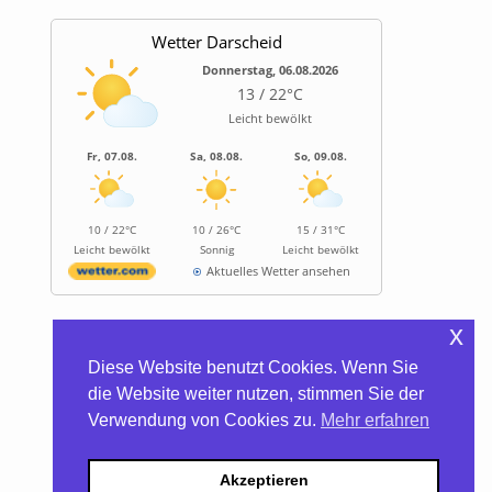
Wetter Darscheid
Donnerstag, 06.08.2026
13 / 22°C
Leicht bewölkt
Fr, 07.08.
Sa, 08.08.
So, 09.08.
10 / 22°C
10 / 26°C
15 / 31°C
Leicht bewölkt
Sonnig
Leicht bewölkt
Aktuelles Wetter ansehen
x
Informationen
Diese Website benutzt Cookies. Wenn Sie
Biocontainer
die Website weiter nutzen, stimmen Sie der
Trinkwasserhärte
Verwendung von Cookies zu.
Mehr erfahren
Satzung/Gebühren
Kontakt
Datenschutzerklärung
Akzeptieren
Impressum