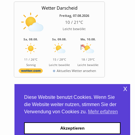
Wetter Darscheid
Freitag, 07.08.2026
10 / 21°C
Leicht bewölkt
Sa, 08.08.
So, 09.08.
Mo, 10.08.
11 / 26°C
15 / 28°C
18 / 29°C
Sonnig
Leicht bewölkt
Leicht bewölkt
Aktuelles Wetter ansehen
x
Informationen
Diese Website benutzt Cookies. Wenn Sie
Biocontainer
die Website weiter nutzen, stimmen Sie der
Trinkwasserhärte
Verwendung von Cookies zu.
Mehr erfahren
Satzung/Gebühren
Kontakt
Datenschutzerklärung
Akzeptieren
Impressum
Barrierefreiheitserklärung