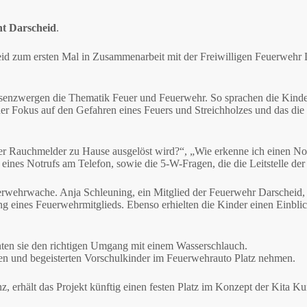
nt Darscheid
.
heid zum ersten Mal in Zusammenarbeit mit der Freiwilligen Feuerweh
senzwergen die Thematik Feuer und Feuerwehr. So sprachen die Kinder 
er Fokus auf den Gefahren eines Feuers und Streichholzes und das di
der Rauchmelder zu Hause ausgelöst wird?“, „Wie erkenne ich einen N
n eines Notrufs am Telefon, sowie die 5-W-Fragen, die die Leitstelle der
rwehrwache. Anja Schleuning, ein Mitglied der Feuerwehr Darscheid, w
g eines Feuerwehrmitglieds. Ebenso erhielten die Kinder einen Einbli
nten sie den richtigen Umgang mit einem Wasserschlauch.
n und begeisterten Vorschulkinder im Feuerwehrauto Platz nehmen.
 erhält das Projekt künftig einen festen Platz im Konzept der Kita K