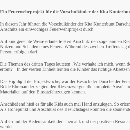
Ein Feuerwehrprojekt für die Vorschulkinder der Kita Kunterbu
In diesem Jahr führten die Vorschulkinder der Kita Kunterbunt Darsc
Anschütz ein einwöchiges Feuerwehrprojekt durch.
Auf kindgerechte Weise erläuterte Herr Anschütz den sogenannten Rie
Nutzen und Schaden eines Feuers. Während des zweiten Treffens lag d
Person erfolgen darf.
Die Themen des dritten Tages lauteten „Wie verhalte ich mich, wenn 
ertönt?“. In der vierten Einheit lernten die Kinder das richtige Absetze
Das Highlight der Projektwoche, war der Besuch der Darscheider Feue
Beide Ehrenamtler zeigten den Riesenzwergen die komplette Ausrüstun
Materialien auf den Einsatzfahrzeugen kennen.
Anschließend hieß es für alle Kids auch mal Hand anzulegen. So erler
Als Höhepunkt und Abschluss des Besuchstages konnten die staunende
Auf Grund der Bedeutsamkeit der Thematik und der positiven Resonanz,
werden.