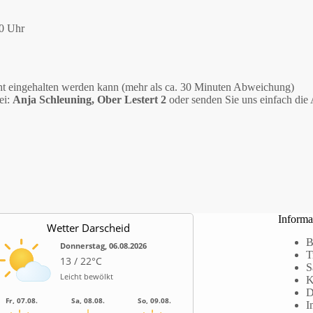
00 Uhr
nicht eingehalten werden kann (mehr als ca. 30 Minuten Abweichung)
ei:
Anja Schleuning, Ober Lestert 2
oder senden Sie uns einfach die
Informa
Wetter Darscheid
B
Donnerstag, 06.08.2026
T
13 / 22°C
S
Leicht bewölkt
K
D
Fr, 07.08.
Sa, 08.08.
So, 09.08.
I