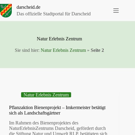
Zum
darscheid.de
Inhalt
springen
Das offizielle Stadtportal für Darscheid
Natur Erlebnis Zentrum
Sie sind hier:
Natur Erlebnis Zentrum
»
Seite 2
Natur Erlebnis Zentrum
Pflanzaktion Bienenprojekt – Imkermeister betätigt
sich als Landschaftsgärtner
Im Rahmen des Bienenprojektes des
NaturErlebnisZentrums Darscheid, gefördert durch
die Stiftung Natur und Umwelt RLP, betätigten sich