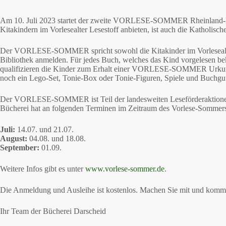
Am 10. Juli 2023 startet der zweite VORLESE-SOMMER Rheinland-Pfal
Kitakindern im Vorlesealter Lesestoff anbieten, ist auch die Katholisch
Der VORLESE-SOMMER spricht sowohl die Kitakinder im Vorlesealte
Bibliothek anmelden. Für jedes Buch, welches das Kind vorgelesen
qualifizieren die Kinder zum Erhalt einer VORLESE-SOMMER Urkunde.
noch ein Lego-Set, Tonie-Box oder Tonie-Figuren, Spiele und Buchgut
Der VORLESE-SOMMER ist Teil der landesweiten Leseförderaktionen „
Bücherei hat an folgenden Terminen im Zeitraum des Vorlese-Sommers
Juli:
14.07. und 21.07.
August:
04.08. und 18.08.
September:
01.09.
Weitere Infos gibt es unter
www.vorlese-sommer.de
.
Die Anmeldung und Ausleihe ist kostenlos. Machen Sie mit und kommen
Ihr Team der Bücherei Darscheid