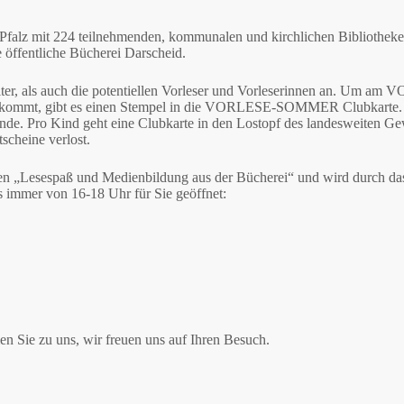
z mit 224 teilnehmenden, kommunalen und kirchlichen Bibliotheken l
e öffentliche Bücherei Darscheid.
r, als auch die potentiellen Vorleser und Vorleserinnen an. Um a
 bekommt, gibt es einen Stempel in die VORLESE-SOMMER Clubkarte. 
 Pro Kind geht eine Clubkarte in den Lostopf des landesweiten Gewi
scheine verlost.
Lesespaß und Medienbildung aus der Bücherei“ und wird durch das L
 immer von 16-18 Uhr für Sie geöffnet:
 Sie zu uns, wir freuen uns auf Ihren Besuch.