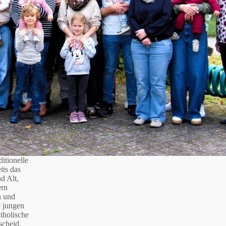
itionelle
its das
d Alt,
ern
h und
e jungen
tholische
scheid,