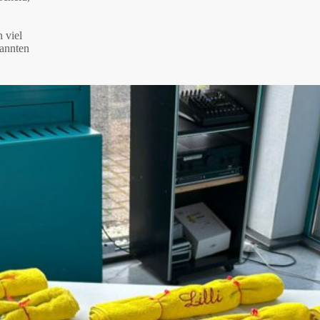
 viel
pannten