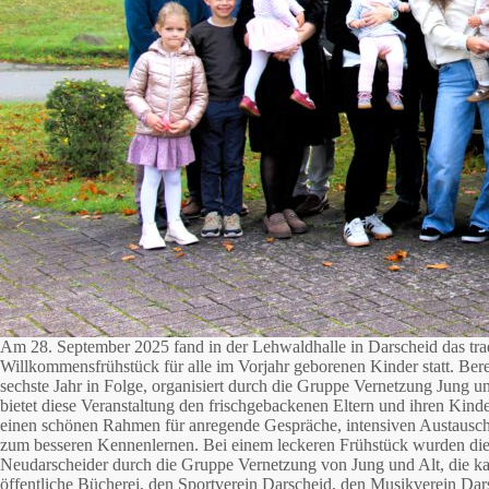
Am 28. September 2025 fand in der Lehwaldhalle in Darscheid das trad
Willkommensfrühstück für alle im Vorjahr geborenen Kinder statt. Bere
sechste Jahr in Folge, organisiert durch die Gruppe Vernetzung Jung un
bietet diese Veranstaltung den frischgebackenen Eltern und ihren Kind
einen schönen Rahmen für anregende Gespräche, intensiven Austausc
zum besseren Kennenlernen. Bei einem leckeren Frühstück wurden di
Neudarscheider durch die Gruppe Vernetzung von Jung und Alt, die ka
öffentliche Bücherei, den Sportverein Darscheid, den Musikverein Dar