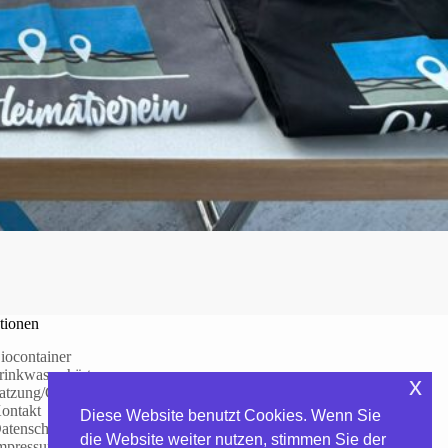
tionen
iocontainer
rinkwasserhärte
x
atzung/Gebühren
ontakt
Diese Website benutzt Cookies. Wenn Sie
atenschutzerklärung
die Website weiter nutzen, stimmen Sie der
mpressum