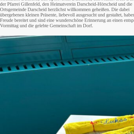
der Pfarrei Gillenfeld, den Heimatverein Darscheid-Hörscheid und die
Ortsgemeinde Darscheid herzlichst willkommen geheißen. Die dabei
übergebenen kleinen Präsente, liebevoll ausgesucht und gestaltet, haben
Freude bereitet und sind eine wunderschöne Erinnerung an einen ents
Vormittag und die gelebte Gemeinschaft im Dorf.