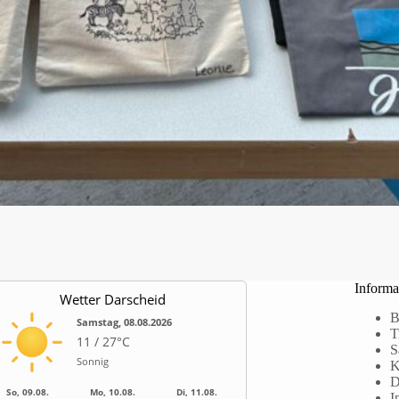
Informa
Wetter Darscheid
B
Samstag, 08.08.2026
T
11 / 27°C
S
Sonnig
K
D
So, 09.08.
Mo, 10.08.
Di, 11.08.
I