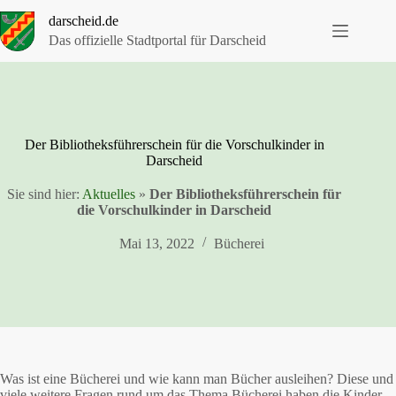
Zum
darscheid.de
Inhalt
springen
Das offizielle Stadtportal für Darscheid
Der Bibliotheksführerschein für die Vorschulkinder in
Darscheid
Sie sind hier:
Aktuelles
»
Der Bibliotheksführerschein für
die Vorschulkinder in Darscheid
Mai 13, 2022
Bücherei
Was ist eine Bücherei und wie kann man Bücher ausleihen? Diese und
viele weitere Fragen rund um das Thema Bücherei haben die Kinder