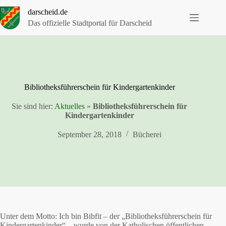
Zum
darscheid.de
Inhalt
springen
Das offizielle Stadtportal für Darscheid
Bibliotheksführerschein für Kindergartenkinder
Sie sind hier:
Aktuelles
»
Bibliotheksführerschein für
Kindergartenkinder
September 28, 2018
Bücherei
Unter dem Motto: Ich bin Bibfit – der „Bibliotheksführerschein für
Kindergartenkinder“ – wurde von der Katholischen öffentlichen