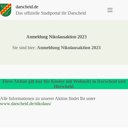
Zum
darscheid.de
Inhalt
springen
Das offizielle Stadtportal für Darscheid
Anmeldung Nikolausaktion 2023
Sie sind hier:
Anmeldung Nikolausaktion 2023
Diese Aktion gilt nur für Kinder mit Wohnsitz in Darscheid und
Hörscheid
.
Alle Informationen zu unserer Aktion findet Ihr unter
www.darscheid.de/nikolaus/