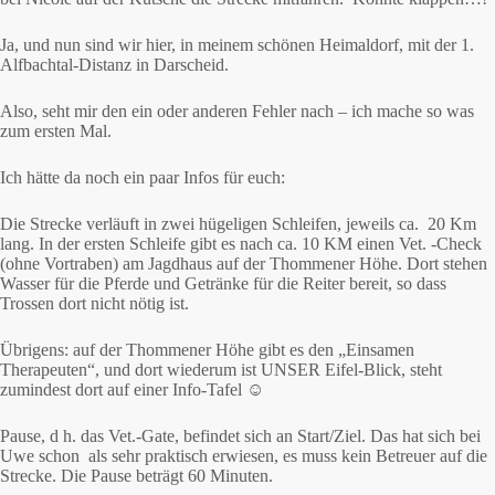
Ja, und nun sind wir hier, in meinem schönen Heimaldorf, mit der 1.
Alfbachtal-Distanz in Darscheid.
Also, seht mir den ein oder anderen Fehler nach – ich mache so was
zum ersten Mal.
Ich hätte da noch ein paar Infos für euch:
Die Strecke verläuft in zwei hügeligen Schleifen, jeweils ca. 20 Km
lang. In der ersten Schleife gibt es nach ca. 10 KM einen Vet. -Check
(ohne Vortraben) am Jagdhaus auf der Thommener Höhe. Dort stehen
Wasser für die Pferde und Getränke für die Reiter bereit, so dass
Trossen dort nicht nötig ist.
Übrigens: auf der Thommener Höhe gibt es den „Einsamen
Therapeuten“, und dort wiederum ist UNSER Eifel-Blick, steht
zumindest dort auf einer Info-Tafel ☺
Pause, d h. das Vet.-Gate, befindet sich an Start/Ziel. Das hat sich bei
Uwe schon als sehr praktisch erwiesen, es muss kein Betreuer auf die
Strecke. Die Pause beträgt 60 Minuten.