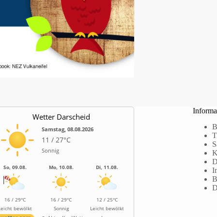
Informa
Wetter Darscheid
B
Samstag, 08.08.2026
T
11 / 27°C
S
Sonnig
K
D
So, 09.08.
Mo, 10.08.
Di, 11.08.
I
B
D
16 / 29°C
16 / 29°C
12 / 25°C
Leicht bewölkt
Sonnig
Leicht bewölkt