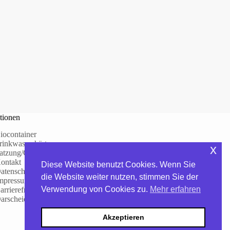
tionen
iocontainer
rinkwasserhärte
x
atzung/Gebühren
ontakt
Diese Website benutzt Cookies. Wenn Sie
atenschutzerklärung
die Website weiter nutzen, stimmen Sie der
mpressum
Verwendung von Cookies zu.
Mehr erfahren
arrierefreiheitserklärung
arscheid – WhatsApp-Kanal
Akzeptieren