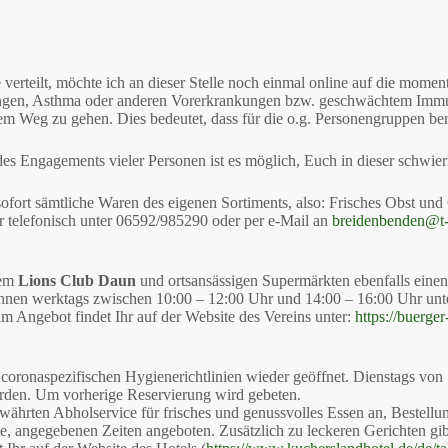
e verteilt, möchte ich an dieser Stelle noch einmal online auf die mom
ngen, Asthma oder anderen Vorerkrankungen bzw. geschwächtem Immu
 Weg zu gehen. Dies bedeutet, dass für die o.g. Personengruppen ber
k des Engagements vieler Personen ist es möglich, Euch in dieser schwie
fort sämtliche Waren des eigenen Sortiments, also: Frisches Obst und 
 telefonisch unter 06592/985290 oder per e-Mail an
breidenbenden@t-
dem
Lions Club Daun
und ortsansässigen Supermärkten ebenfalls einen
können werktags zwischen 10:00 – 12:00 Uhr und 14:00 – 16:00 Uhr u
 Angebot findet Ihr auf der Website des Vereins unter:
https://buerge
er coronaspezifischen Hygienerichtlinien wieder geöffnet. Dienstags vo
erden. Um vorherige Reservierung wird gebeten.
währten Abholservice für frisches und genussvolles Essen an, Bestellu
e, angegebenen Zeiten angeboten. Zusätzlich zu leckeren Gerichten gi