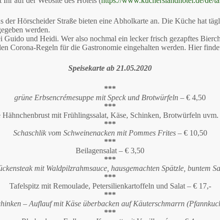
 Ihr auf der Website des Hotels (
https://www.kucherslandhotel.de/de/t
s der Hörscheider Straße bieten eine Abholkarte an. Die Küche hat tä
egeben werden.
uido und Heidi. Wer also nochmal ein lecker frisch gezapftes Bierche
llen Corona-Regeln für die Gastronomie eingehalten werden. Hier findet
Speisekarte
ab 21.05.2020
***
grüne Erbsencrémesuppe mit Speck und Brotwürfeln
– € 4,50
***
 Hähnchenbrust mit Frühlingssalat, Käse, Schinken, Brotwürfeln uvm.
***
Schaschlik vom Schweinenacken mit Pommes Frites
– € 10,50
***
Beilagensalat – € 3,50
***
ckensteak mit Waldpilzrahmsauce, hausgemachten Spätzle, buntem Sa
***
Tafelspitz mit Remoulade, Petersilienkartoffeln und Salat – € 17,-
***
chinken – Auflauf mit Käse überbacken auf Käuterschmarrn (Pfannkuc
***