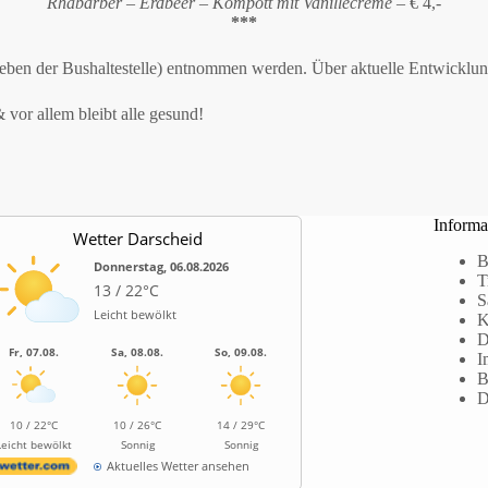
Rhabarber – Erdbeer – Kompott mit Vanillecréme
– € 4,-
***
neben der Bushaltestelle) entnommen werden. Über aktuelle Entwicklun
 vor allem bleibt alle gesund!
Informa
Wetter Darscheid
B
Donnerstag, 06.08.2026
T
13 / 22°C
S
Leicht bewölkt
K
D
Fr, 07.08.
Sa, 08.08.
So, 09.08.
I
B
D
10 / 22°C
10 / 26°C
14 / 29°C
Leicht bewölkt
Sonnig
Sonnig
Aktuelles Wetter ansehen