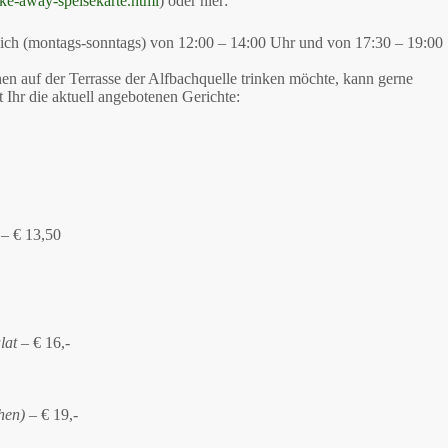
ake-away-speisekarte.html
) oder hier:
glich (montags-sonntags) von 12:00 – 14:00 Uhr und von 17:30 – 19:00
n auf der Terrasse der Alfbachquelle trinken möchte, kann gerne
 Ihr die aktuell angebotenen Gerichte:
 – € 13,50
lat
– € 16,-
hen)
– € 19,-