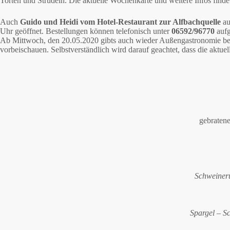
Torten und Strudeln. Die aktuelle Wochenkarte und weitere Infos findet
Auch
Guido und Heidi vom
Hotel-Restaurant zur Alfbachquelle
au
Uhr geöffnet. Bestellungen können telefonisch unter
06592/96770
aufg
Ab Mittwoch, den 20.05.2020 gibts auch wieder Außengastronomie bei G
vorbeischauen. Selbstverständlich wird darauf geachtet, dass die aktue
gebratene
Schweinerü
Spargel – S