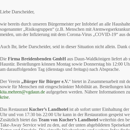
Liebe Darscheider,
wie bereits durch unseren Bürgermeister per Infobrief an alle Haushalt
sogenannter „Risikogruppen“ (z.B. Menschen mit Atemwegserkranku
meiden, um der Infizierung mit dem Corona-Virus „COVID-19“ aus dem
Auch Ihr, liebe Darscheider, seid in dieser Situation nicht allein. Dan
Die
Firma Breidenbenden GmbH
aus Daun-Waldkönigen liefert ab so
Haustür. Bestellungen können Montag sowie Donnerstag bis 12:00 Uhr
am darauffolgenden Tag (dienstags und freitags) nach Absprache.
Der Verein
„Bürger für Bürger e.V.
“ bietet in Zusammenarbeit mit 
sowie für Menschen mit eingeschränkter Mobilität an. Bestellungen 
kita.mehren@vgdaun.de
aufgegeben werden. Nähere Informationen zum
krise
.
Das Restaurant
Kucher’s Landhotel
ist ab sofort unter Einhaltung d
Uhr und von 17:30 bis 22:00 Uhr kann in der Restauration gespeist w
Zusätzlich bietet das
Team von Kucher’s Landhotel
weiterhin den be
Take-Away Service wird zu den, auf der unten abgebildeten Speisekart