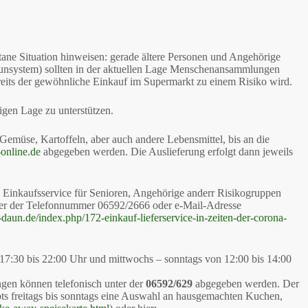
entane Situation hinweisen: gerade ältere Personen und Angehörige
nsystem) sollten in der aktuellen Lage Menschenansammlungen
eits der gewöhnliche Einkauf im Supermarkt zu einem Risiko wird.
rigen Lage zu unterstützen.
Gemüse, Kartoffeln, aber auch andere Lebensmittel, bis an die
online.de
abgegeben werden. Die Auslieferung erfolgt dann jeweils
 Einkaufsservice für Senioren, Angehörige anderr Risikogruppen
nter der Telefonnummer 06592/2666 oder e-Mail-Adresse
r-daun.de/index.php/172-einkauf-lieferservice-in-zeiten-der-corona-
n 17:30 bis 22:00 Uhr und mittwochs – sonntags von 12:00 bis 14:00
ngen können telefonisch unter der
06592/629
abgegeben werden. Der
bts freitags bis sonntags eine Auswahl an hausgemachten Kuchen,