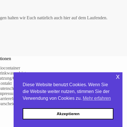
gen halten wir Euch natürlich auch hier auf dem Laufenden.
tionen
iocontainer
rinkwasserhärte
x
atzung/Gebühren
ontakt
Diese Website benutzt Cookies. Wenn Sie
atenschutzerklärung
die Website weiter nutzen, stimmen Sie der
mpressum
Verwendung von Cookies zu.
Mehr erfahren
arrierefreiheitserklärung
arscheid – WhatsApp-Kanal
Akzeptieren