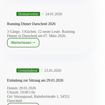
Bahnhof
in
Darscheid
Heimatverein
24.01.2026
–
5.
und
Running Dinner Darscheid 2026
6.
3 Gänge. 3 Küchen. 12 neute Leute. Running
März
Dinner in Darscheid am 07. März 2026.
2026
Weiterlesen
Running
Dinner
Darscheid
2026
Gemeinderat
23.01.2026
Einladung zur Sitzung am 29.01.2026
Datum: 29.01.2026
Uhrzeit: 19:00 Uhr
Ort: Sitzungssaal, Bahnhofstraße 1, 54552
Darscheid