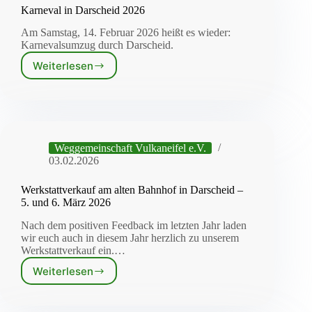
Karneval in Darscheid 2026
Am Samstag, 14. Februar 2026 heißt es wieder:
Karnevalsumzug durch Darscheid.
Weiterlesen
Karneval
in
Darscheid
2026
Weggemeinschaft Vulkaneifel e.V.
03.02.2026
Werkstattverkauf am alten Bahnhof in Darscheid –
5. und 6. März 2026
Nach dem positiven Feedback im letzten Jahr laden
wir euch auch in diesem Jahr herzlich zu unserem
Werkstattverkauf ein.…
Weiterlesen
Werkstattverkauf
am
alten