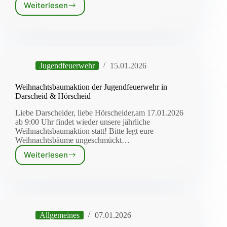
Weiterlesen
Einladung
zur
Sitzung
am
29.01.2026
Jugendfeuerwehr
15.01.2026
Weihnachtsbaumaktion der Jugendfeuerwehr in
Darscheid & Hörscheid
Liebe Darscheider, liebe Hörscheider,am 17.01.2026
ab 9:00 Uhr findet wieder unsere jährliche
Weihnachtsbaumaktion statt! Bitte legt eure
Weihnachtsbäume ungeschmückt…
Weiterlesen
Weihnachtsbaumaktion
der
Jugendfeuerwehr
in
Darscheid
&
Allgemeines
07.01.2026
Hörscheid