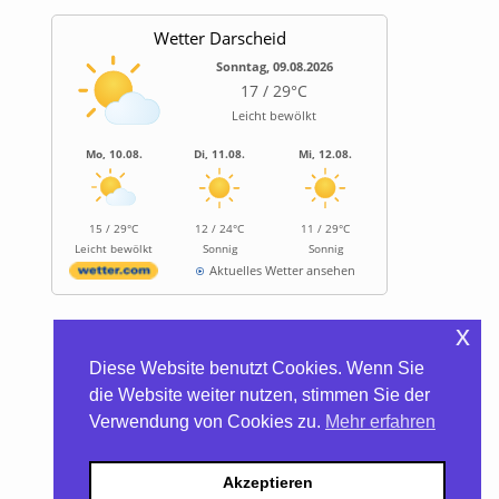
Wetter Darscheid
Sonntag, 09.08.2026
17 / 29°C
Leicht bewölkt
Mo, 10.08.
Di, 11.08.
Mi, 12.08.
15 / 29°C
12 / 24°C
11 / 29°C
Leicht bewölkt
Sonnig
Sonnig
Aktuelles Wetter ansehen
x
Informationen
Diese Website benutzt Cookies. Wenn Sie
Biocontainer
die Website weiter nutzen, stimmen Sie der
Trinkwasserhärte
Verwendung von Cookies zu.
Mehr erfahren
Satzung/Gebühren
Kontakt
Datenschutzerklärung
Akzeptieren
Impressum