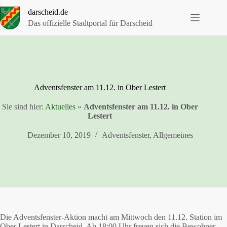
Zum
darscheid.de
Inhalt
springen
Das offizielle Stadtportal für Darscheid
Adventsfenster am 11.12. in Ober Lestert
Sie sind hier:
Aktuelles
»
Adventsfenster am 11.12. in Ober
Lestert
Dezember 10, 2019
Adventsfenster
,
Allgemeines
Die Adventsfenster-Aktion macht am Mittwoch den 11.12. Station im
Ober Lestert in Darscheid. Ab 18:00 Uhr freuen sich die Bewohner